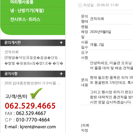
견적의뢰
ㆍ
諛붾떎�댁빞湲곌쾶�꾩궗�댄듃 …
ㆍ
�뺥뭹 �쒖븣由ъ뒪�먮ℓ泥� �덧�
ㆍ
2026 김대중컨벤션센터 가구비품 …
ㆍ